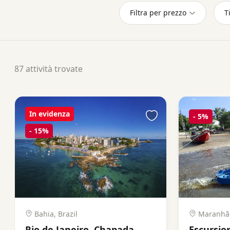
Filtra per prezzo
T
87 attività trovate
In evidenza
-
5%
-
15%
Bahia, Brazil
Maranhão
Rio de Janeiro, Chapada
Escursio