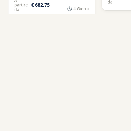
A
da
€ 682,75
partire
4 Giorni
da
-
20%
-
12%
Maranhão, Brazil
Rio de Jan
Lençóis Maranhenses e
Escursio
Atins: Viaggio sostenibile
con Guid
con immersione culturale
Janeiro
5
5
(1 Recensione)
(1 Rec