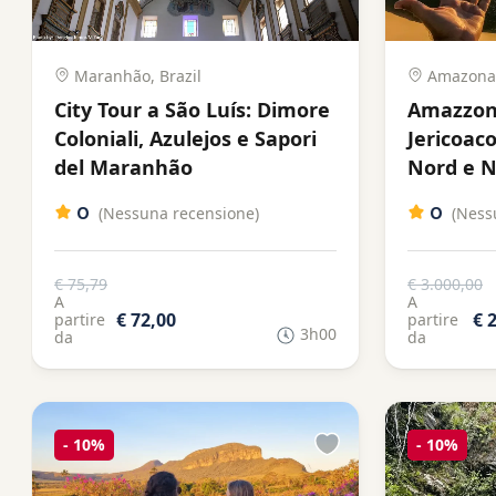
Maranhão, Brazil
Amazonas
City Tour a São Luís: Dimore
Amazzoni
Coloniali, Azulejos e Sapori
Jericoac
del Maranhão
Nord e N
0
0
(Nessuna recensione)
(Ness
€ 75,79
€ 3.000,00
A
A
€ 72,00
€ 
partire
partire
3h00
da
da
-
10%
-
10%