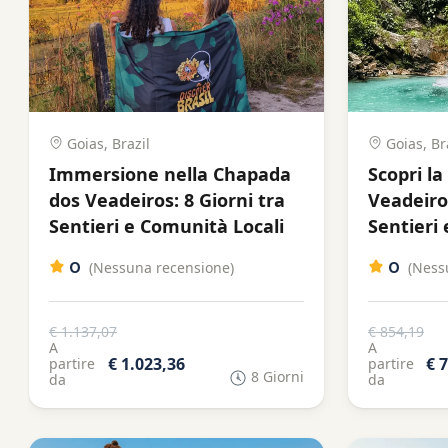
Goias, Brazil
Goias, Br
Immersione nella Chapada
Scopri l
dos Veadeiros: 8 Giorni tra
Veadeiros
Sentieri e Comunità Locali
Sentieri
0
0
(Nessuna recensione)
(Ness
€ 1.137,07
€ 854,19
A
A
€ 1.023,36
€ 
partire
partire
8 Giorni
da
da