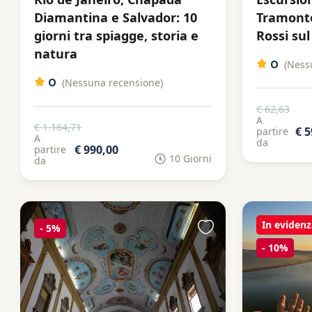
Diamantina e Salvador: 10
Tramonto:
giorni tra spiagge, storia e
Rossi sul
natura
0
(Ness
0
(Nessuna recensione)
€ 62,63
A
€ 1.164,71
€ 5
partire
A
da
€ 990,00
partire
10 Giorni
da
In evidenz
-
5%
-
10%