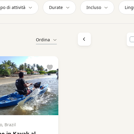
ipo di attività
Durate
Incluso
Ling
Ordina
, Brazil
ne in Kayak al