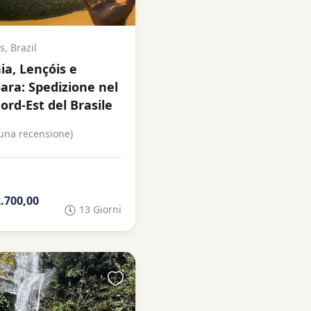
, Brazil
a, Lençóis e
oara: Spedizione nel
ord-Est del Brasile
una recensione)
2.700,00
13 Giorni