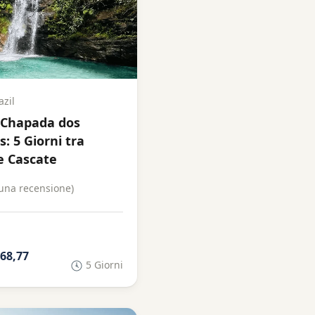
azil
a Chapada dos
: 5 Giorni tra
 e Cascate
una recensione)
768,77
5 Giorni