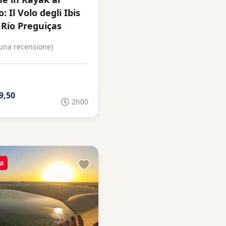
 Il Volo degli Ibis
 Rio Preguiças
una recensione)
9,50
2h00
a