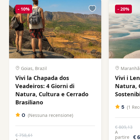
-
10%
-
20%
Goias, Brazil
Maranhão
Vivi la Chapada dos
Vivi i L
Veadeiros: 4 Giorni di
Natura, 
Natura, Cultura e Cerrado
Sostenib
Brasiliano
5
(1 Rec
0
(Nessuna recensione)
€ 809,13
A
€ 758,61
€ 
partire