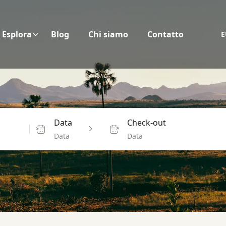
Esplora
Blog
Chi siamo
Contatto
E
Data
Check-out
Data
Data