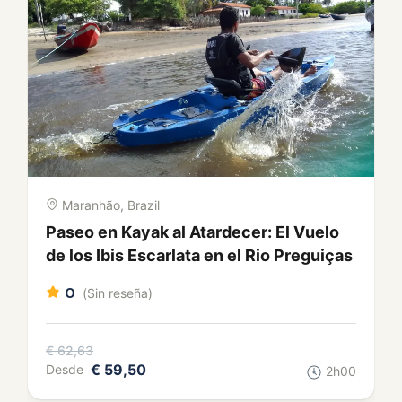
Maranhão, Brazil
City Tour en São Luís: Casonas,
Azulejos y Sabores de Maranhão
0
(Sin reseña)
€ 75,79
€ 72,00
Desde
3h00