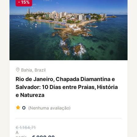
Maranhão, Brazil
Passeio de Caiaque ao Pôr do Sol:
Revoada dos Guarás no Rio Preguiças
0
(Nenhuma avaliação)
€ 62,63
A
€ 59,50
partir
2h00
de