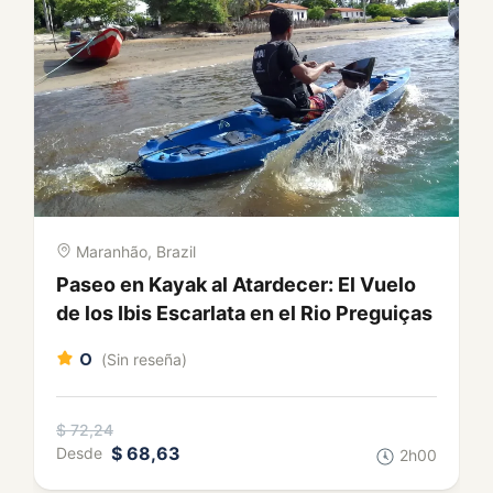
Maranhão, Brazil
City Tour en São Luís: Casonas,
Azulejos y Sabores de Maranhão
0
(Sin reseña)
$ 87,42
$ 83,05
Desde
3h00