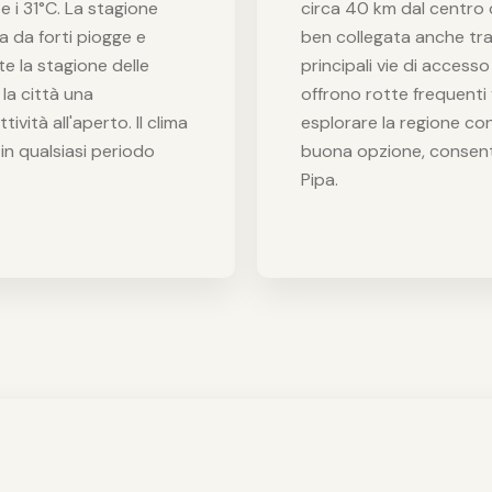
 i 31°C. La stagione
circa 40 km dal centro ci
a da forti piogge e
ben collegata anche tr
e la stagione delle
principali vie di access
la città una
offrono rotte frequenti v
ività all'aperto. Il clima
esplorare la regione con 
in qualsiasi periodo
buona opzione, consent
Pipa.