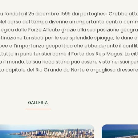
 fu fondata il 25 dicembre 1599 dai portoghesi. Crebbe att
e. Nel corso del tempo divenne un importante centro comm
gica dalle Forze Alleate grazie alla sua posizione geografi
nazione turistica per le sue splendide spiagge, le dune e i
opee e l’importanza geopolitica che ebbe durante il confli
utto in punti turistici come il Forte dos Reis Magos. La c
to il mondo. La sua ricca storia può essere vista nei suoi pun
 La capitale del Rio Grande do Norte è orgogliosa di ess
GALLERIA