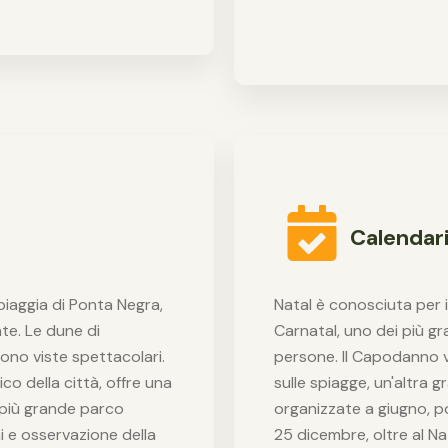
Calendari
spiaggia di Ponta Negra,
Natal è conosciuta per i
ate. Le dune di
Carnatal, uno dei più gra
rono viste spettacolari.
persone. Il Capodanno vi
co della città, offre una
sulle spiagge, un'altra g
l più grande parco
organizzate a giugno, por
i e osservazione della
25 dicembre, oltre al Nat