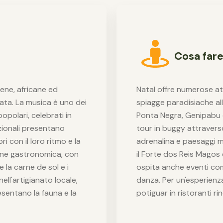
Cosa far
gene, africane ed
Natal offre numerose atti
ata. La musica è uno dei
spiagge paradisiache all'
 popolari, celebrati in
Ponta Negra, Genipabu e
izionali presentano
tour in buggy attravers
ri con il loro ritmo e la
adrenalina e paesaggi mo
zione gastronomica, con
il Forte dos Reis Magos 
e la carne de sol e i
ospita anche eventi come
ell'artigianato locale,
danza. Per un'esperienza
esentano la fauna e la
potiguar in ristoranti ri