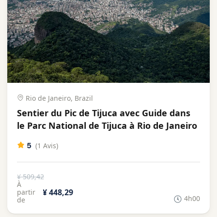
Rio de Janeiro, Brazil
Sentier du Pic de Tijuca avec Guide dans
le Parc National de Tijuca à Rio de Janeiro
5
(1 Avis)
¥ 509,42
À
¥ 448,29
partir
4h00
de