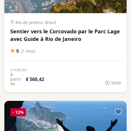
Rio de Janeiro, Brazil
Sentier vers le Corcovado par le Parc Lage
avec Guide à Rio de Janeiro
5
(1 Avis)
¥ 636,84
À
¥ 560,42
partir
5h00
de
-
12%