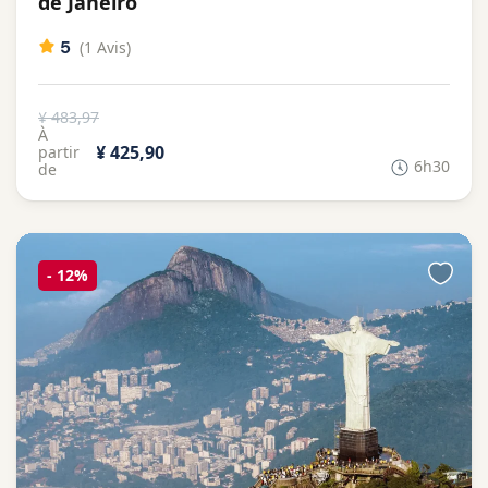
de Janeiro
5
(1 Avis)
¥ 483,97
À
¥ 425,90
partir
6h30
de
-
12%