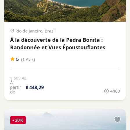
Rio de Janeiro, Brazil
À la découverte de la Pedra Bonita :
Randonnée et Vues Époustouflantes
5
(1 Avis)
¥ 509,42
À
¥ 448,29
partir
4h00
de
-
20%