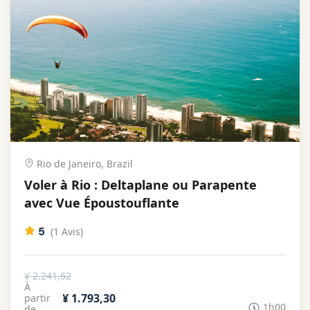
Rio de Janeiro, Brazil
Voler à Rio : Deltaplane ou Parapente
avec Vue Époustouflante
5
(1 Avis)
¥ 2.241,62
À
¥ 1.793,30
partir
1h00
de