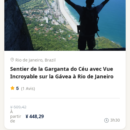
Rio de Janeiro, Brazil
Sentier de la Garganta do Céu avec Vue
Incroyable sur la Gávea à Rio de Janeiro
5
(1 Avis)
¥ 509,42
À
¥ 448,29
partir
3h30
de