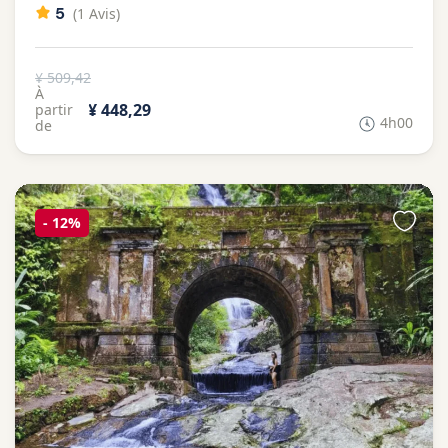
5
(1 Avis)
¥ 509,42
À
¥ 448,29
partir
4h00
de
-
12%