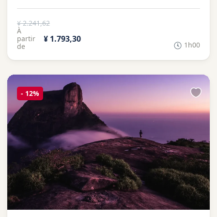
¥ 2.241,62
À
¥ 1.793,30
partir
1h00
de
-
12%