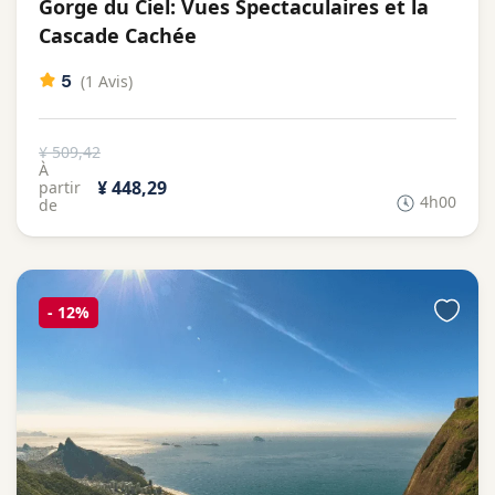
Gorge du Ciel: Vues Spectaculaires et la
Cascade Cachée
5
(1 Avis)
¥ 509,42
À
¥ 448,29
partir
4h00
de
-
12%