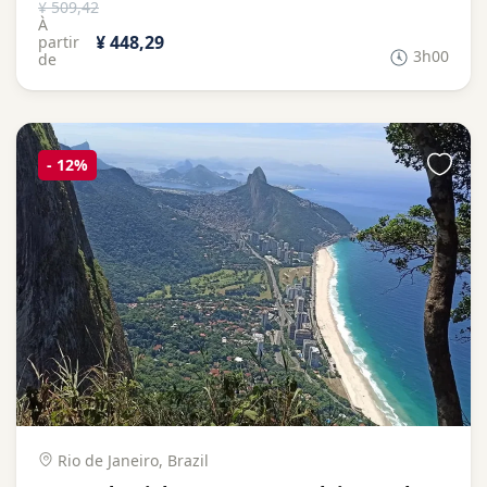
¥ 509,42
À
¥ 448,29
partir
3h00
de
-
12%
Rio de Janeiro, Brazil